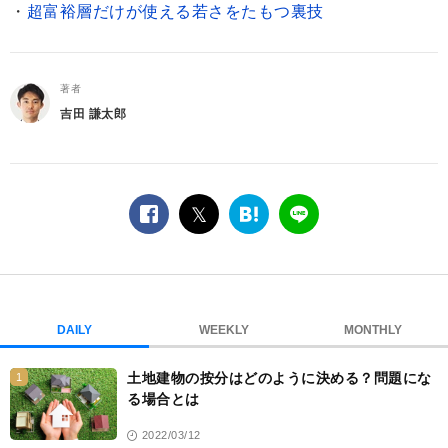
・
超富裕層だけが使える若さをたもつ裏技
著者
吉田 謙太郎
facebook
twitter
は
LINE
て
な
ブ
ッ
ク
DAILY
WEEKLY
MONTHLY
マ
ー
土地建物の按分はどのように決める？問題にな
1
ク
る場合とは
2022/03/12