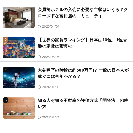
会員制ホテルの入会に必要な年収はいくら？ク
2
ローズドな富裕層のコミュニティ
2023/04/04
【世界の家賃ランキング】日本は10位、1位香
3
港の家賃は驚愕の……
2023/03/08
大谷翔平の時給は約500万円!? 一般の日本人が
4
稼ぐには何年かかる？
2024/01/05
知る人ぞ知る不動産の評価方式「開発法」の使
5
い方
2023/01/24