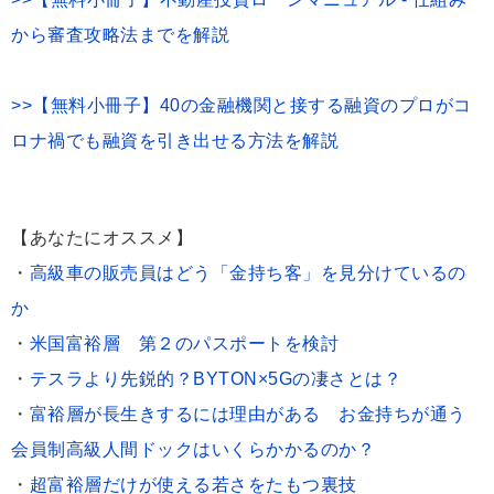
から審査攻略法までを解説
>>【無料小冊子】40の金融機関と接する融資のプロがコ
ロナ禍でも融資を引き出せる方法を解説
【あなたにオススメ】
・
高級車の販売員はどう「金持ち客」を見分けているの
か
・
米国富裕層 第２のパスポートを検討
・
テスラより先鋭的？BYTON×5Gの凄さとは？
・
富裕層が長生きするには理由がある お金持ちが通う
会員制高級人間ドックはいくらかかるのか？
・
超富裕層だけが使える若さをたもつ裏技