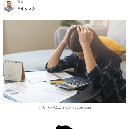
著者
田中タスク
(画像=KMPZZZ/stock.adobe.com)