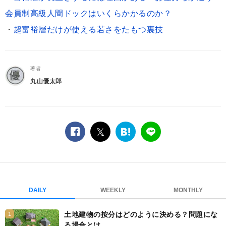
会員制高級人間ドックはいくらかかるのか？
・
超富裕層だけが使える若さをたもつ裏技
著者
丸山優太郎
facebook
twitter
は
LINE
て
な
ブ
ッ
ク
DAILY
WEEKLY
MONTHLY
マ
ー
土地建物の按分はどのように決める？問題にな
1
ク
る場合とは