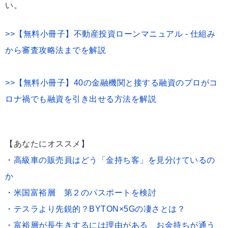
い。
>>【無料小冊子】不動産投資ローンマニュアル - 仕組み
から審査攻略法までを解説
>>【無料小冊子】40の金融機関と接する融資のプロがコ
ロナ禍でも融資を引き出せる方法を解説
【あなたにオススメ】
・
高級車の販売員はどう「金持ち客」を見分けているの
か
・
米国富裕層 第２のパスポートを検討
・
テスラより先鋭的？BYTON×5Gの凄さとは？
・
富裕層が長生きするには理由がある お金持ちが通う