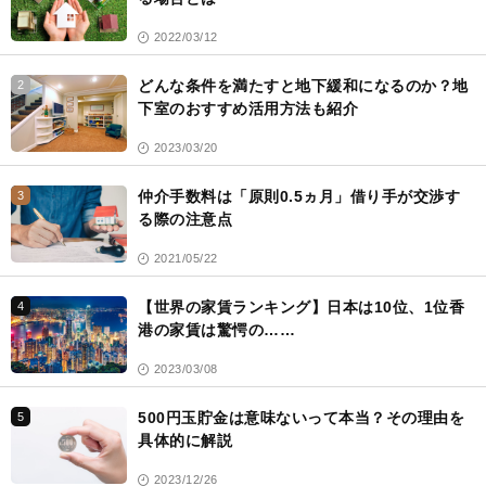
2022/03/12
どんな条件を満たすと地下緩和になるのか？地
2
下室のおすすめ活用方法も紹介
2023/03/20
仲介手数料は「原則0.5ヵ月」借り手が交渉す
3
る際の注意点
2021/05/22
【世界の家賃ランキング】日本は10位、1位香
4
港の家賃は驚愕の……
2023/03/08
500円玉貯金は意味ないって本当？その理由を
5
具体的に解説
2023/12/26