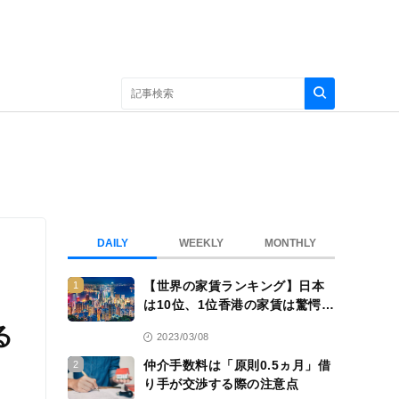
DAILY
WEEKLY
MONTHLY
【世界の家賃ランキング】日本
1
は10位、1位香港の家賃は驚愕
の……
る
2023/03/08
仲介手数料は「原則0.5ヵ月」借
2
り手が交渉する際の注意点