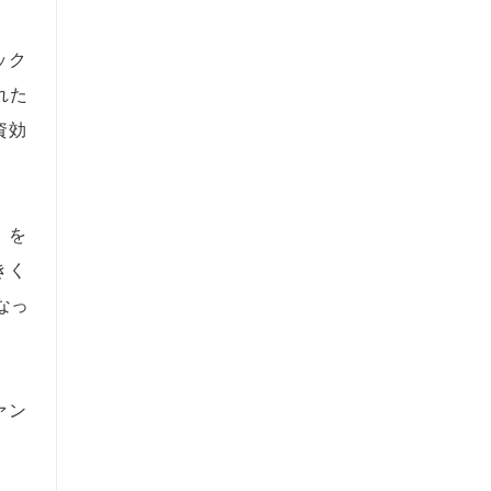
ック
れた
資効
」を
きく
なっ
ァン