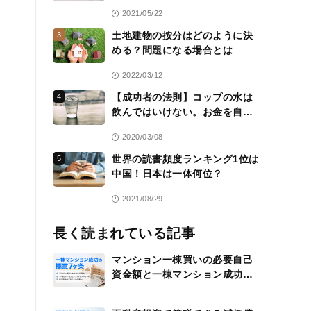
2021/05/22
土地建物の按分はどのように決
3
める？問題になる場合とは
2022/03/12
【成功者の法則】コップの水は
4
飲んではいけない。お金を自分
のために働かせる方法を常に考
2020/03/08
える
世界の読書頻度ランキング1位は
5
中国！日本は一体何位？
2021/08/29
長く読まれている記事
マンション一棟買いの必要自己
資金額と一棟マンション成功の
極意7ヶ条