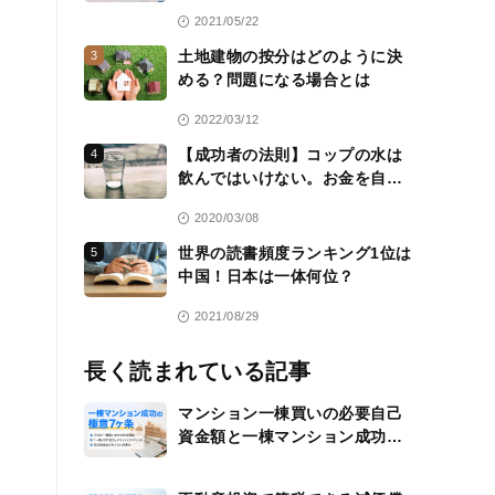
2021/05/22
土地建物の按分はどのように決
3
める？問題になる場合とは
2022/03/12
【成功者の法則】コップの水は
4
飲んではいけない。お金を自分
のために働かせる方法を常に考
2020/03/08
える
世界の読書頻度ランキング1位は
5
中国！日本は一体何位？
2021/08/29
長く読まれている記事
マンション一棟買いの必要自己
資金額と一棟マンション成功の
極意7ヶ条