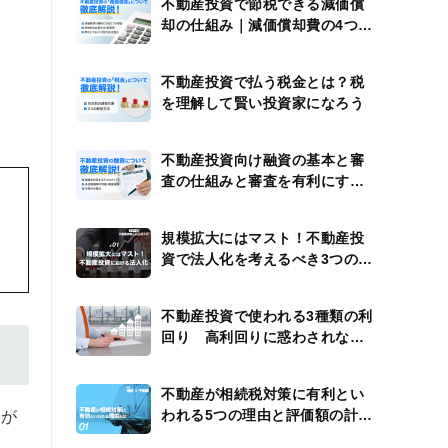
不動産投資で節税できる減価償
却の仕組み｜減価償却費の4つの
計算例
不動産投資で払う税金とは？税
を理解して賢い投資家になろう
。
不動産投資向け融資の基本と審
査の仕組みと審査を有利にする
方法
規模拡大にはマスト！不動産投
資で法人化を考えるべき3つのタ
イミング
不動産投資で使われる3種類の利
回り 高利回りに惑わされない
ための注意点
不動産が相続税対策に有利とい
われる5つの理由と評価額の計算
産が
方法