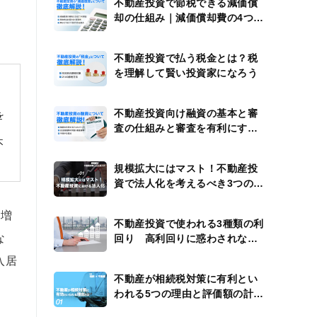
不動産投資で節税できる減価償
却の仕組み｜減価償却費の4つの
計算例
不動産投資で払う税金とは？税
を理解して賢い投資家になろう
不動産投資向け融資の基本と審
を
査の仕組みと審査を有利にする
方法
不
規模拡大にはマスト！不動産投
資で法人化を考えるべき3つのタ
イミング
も増
不動産投資で使われる3種類の利
な
回り 高利回りに惑わされない
ための注意点
入居
不動産が相続税対策に有利とい
われる5つの理由と評価額の計算
方法