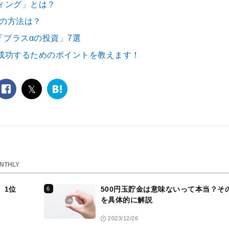
ィング」とは？
めの方法は？
「プラスαの投資」7選
成功するためのポイントを教えます！
facebook
twitter
は
て
な
ブ
ッ
ク
マ
ー
NTHLY
ク
、1位
500円玉貯金は意味ないって本当？そ
6
を具体的に解説
2023/12/26