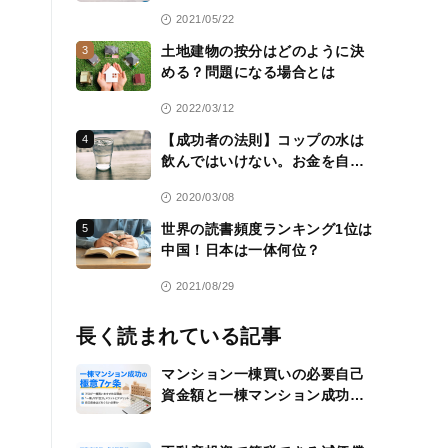
2021/05/22
土地建物の按分はどのように決
3
める？問題になる場合とは
2022/03/12
【成功者の法則】コップの水は
4
飲んではいけない。お金を自分
のために働かせる方法を常に考
2020/03/08
える
世界の読書頻度ランキング1位は
5
中国！日本は一体何位？
2021/08/29
長く読まれている記事
マンション一棟買いの必要自己
資金額と一棟マンション成功の
極意7ヶ条