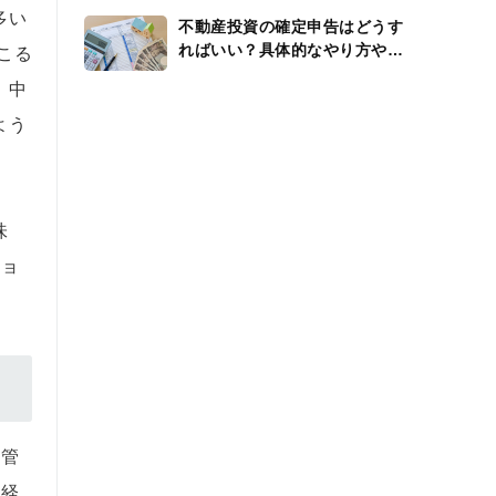
多い
不動産投資の確定申告はどうす
ればいい？具体的なやり方や還
こる
付金、経費を解説
、中
よう
味
ショ
貸管
を経