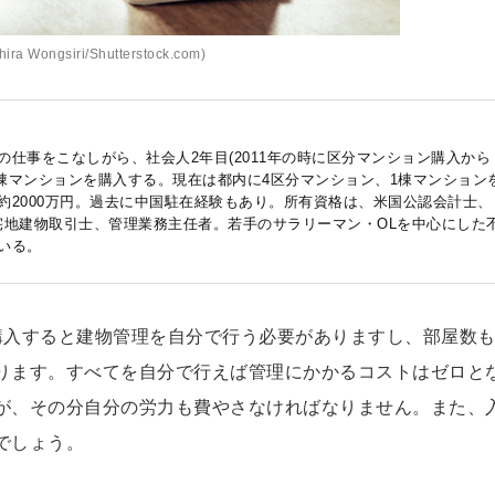
ra Wongsiri/Shutterstock.com)
仕事をこなしがら、社会人2年目(2011年の時に区分マンション購入から
1棟マンションを購入する。現在は都内に4区分マンション、1棟マンション
約2000万円。過去に中国駐在経験もあり。所有資格は、米国公認会計士、
、宅地建物取引士、管理業務主任者。若手のサラリーマン・OLを中心にした
いる。
購入すると建物管理を自分で行う必要がありますし、部屋数
ります。すべてを自分で行えば管理にかかるコストはゼロと
が、その分自分の労力も費やさなければなりません。また、
でしょう。