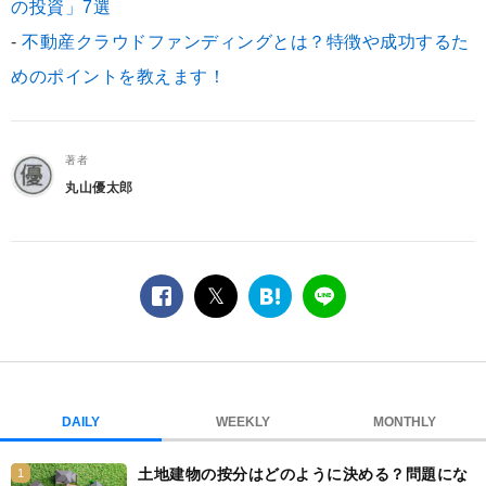
の投資」7選
-
不動産クラウドファンディングとは？特徴や成功するた
めのポイントを教えます！
著者
丸山優太郎
facebook
twitter
は
LINE
て
な
ブ
ッ
ク
DAILY
WEEKLY
MONTHLY
マ
ー
土地建物の按分はどのように決める？問題にな
1
ク