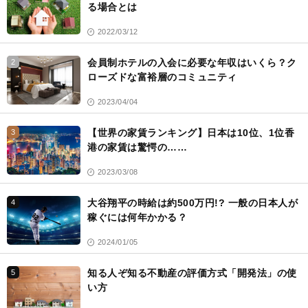
る場合とは
2022/03/12
会員制ホテルの入会に必要な年収はいくら？ク
2
ローズドな富裕層のコミュニティ
2023/04/04
【世界の家賃ランキング】日本は10位、1位香
3
港の家賃は驚愕の……
2023/03/08
大谷翔平の時給は約500万円!? 一般の日本人が
4
稼ぐには何年かかる？
2024/01/05
知る人ぞ知る不動産の評価方式「開発法」の使
5
い方