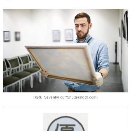
(画像=SeventyFour/Shutterstock.com)