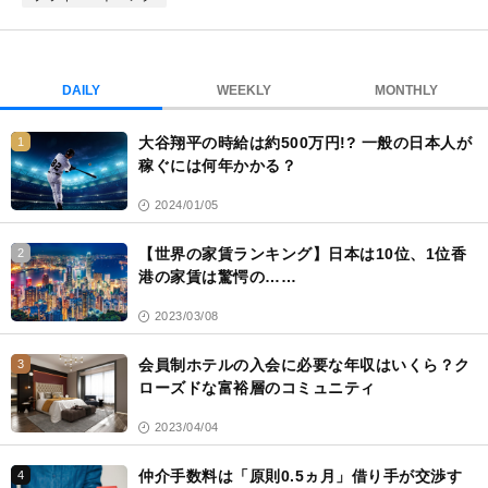
マ
ー
ク
DAILY
WEEKLY
MONTHLY
大谷翔平の時給は約500万円!? 一般の日本人が
1
稼ぐには何年かかる？
2024/01/05
【世界の家賃ランキング】日本は10位、1位香
2
港の家賃は驚愕の……
2023/03/08
会員制ホテルの入会に必要な年収はいくら？ク
3
ローズドな富裕層のコミュニティ
2023/04/04
仲介手数料は「原則0.5ヵ月」借り手が交渉す
4