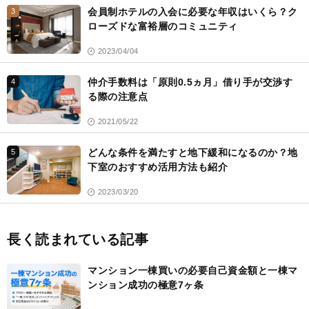
会員制ホテルの入会に必要な年収はいくら？ク
3
ローズドな富裕層のコミュニティ
2023/04/04
仲介手数料は「原則0.5ヵ月」借り手が交渉す
4
る際の注意点
2021/05/22
どんな条件を満たすと地下緩和になるのか？地
5
下室のおすすめ活用方法も紹介
2023/03/20
長く読まれている記事
マンション一棟買いの必要自己資金額と一棟マ
ンション成功の極意7ヶ条