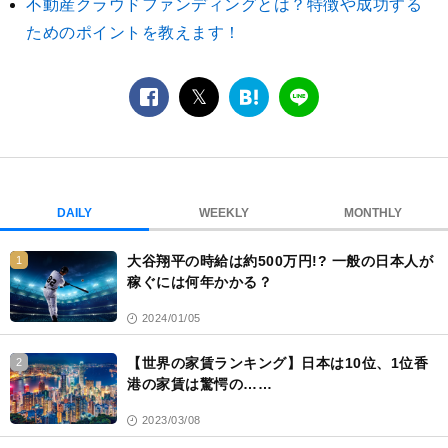
不動産クラウドファンディングとは？特徴や成功する
ためのポイントを教えます！
facebook
twitter
は
LINE
て
な
ブ
ッ
ク
DAILY
WEEKLY
MONTHLY
マ
ー
大谷翔平の時給は約500万円!? 一般の日本人が
1
ク
稼ぐには何年かかる？
2024/01/05
【世界の家賃ランキング】日本は10位、1位香
2
港の家賃は驚愕の……
2023/03/08