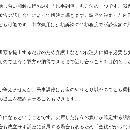
話し合い和解に持ち込む「民事調停」も方法の一つです。裁
被告の話し合いによって解決に導きます。調停で決まった内
ども可能です。申立費用は少額訴訟の半額程度で訴訟金額の
書類を提出するだけのため弁護士などの代理人に頼る必要も
るのではなく双方が納得できるまで話し合うことを目的とし
か争えませんが、民事調停はお金のやりとり以外のことも柔
め退去を確約させることもできます。
立になるということです。欠席したほうの負けが確定する訴
合も成立せず訴訟に発展する場合もあるため「金銭がからむ