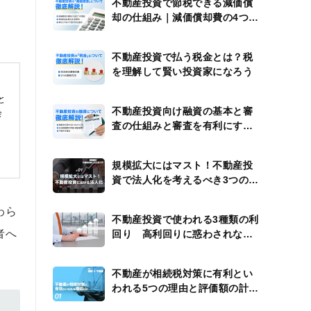
不動産投資で節税できる減価償
却の仕組み｜減価償却費の4つの
計算例
不動産投資で払う税金とは？税
を理解して賢い投資家になろう
と
不動産投資向け融資の基本と審
会
査の仕組みと審査を有利にする
方法
規模拡大にはマスト！不動産投
資で法人化を考えるべき3つのタ
イミング
わら
不動産投資で使われる3種類の利
者へ
回り 高利回りに惑わされない
ための注意点
不動産が相続税対策に有利とい
われる5つの理由と評価額の計算
方法