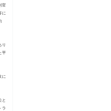
判官
容に
約
あり
た平
軟に
訟と
トラ