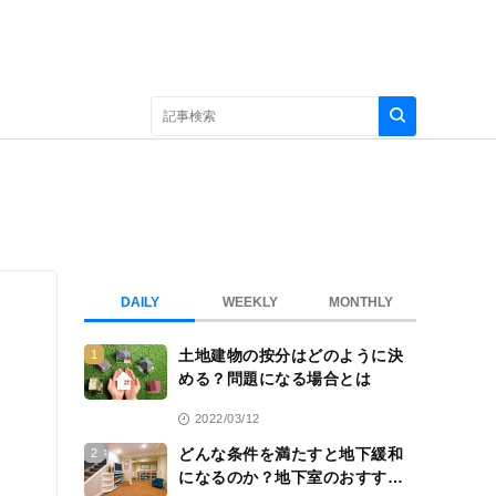
DAILY
WEEKLY
MONTHLY
土地建物の按分はどのように決
1
める？問題になる場合とは
2022/03/12
どんな条件を満たすと地下緩和
2
になるのか？地下室のおすすめ