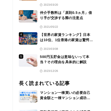
活用方法も紹介
2023/03/20
仲介手数料は「原則0.5ヵ月」借
3
り手が交渉する際の注意点
2021/05/22
【世界の家賃ランキング】日本
4
は10位、1位香港の家賃は驚愕
の……
2023/03/08
500円玉貯金は意味ないって本
5
当？その理由を具体的に解説
2023/12/26
長く読まれている記事
マンション一棟買いの必要自己
資金額と一棟マンション成功の
極意7ヶ条