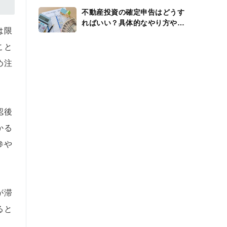
不動産投資の確定申告はどうす
ればいい？具体的なやり方や還
は限
付金、経費を解説
こと
め注
認後
かる
参や
が滞
ると