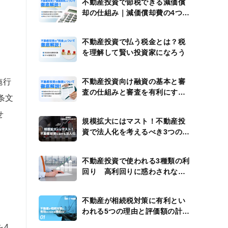
不動産投資で節税できる減価償
却の仕組み｜減価償却費の4つの
計算例
不動産投資で払う税金とは？税
を理解して賢い投資家になろう
施行
不動産投資向け融資の基本と審
査の仕組みと審査を有利にする
条文
方法
せ
規模拡大にはマスト！不動産投
資で法人化を考えるべき3つのタ
イミング
不動産投資で使われる3種類の利
回り 高利回りに惑わされない
ための注意点
不動産が相続税対策に有利とい
われる5つの理由と評価額の計算
方法
を4