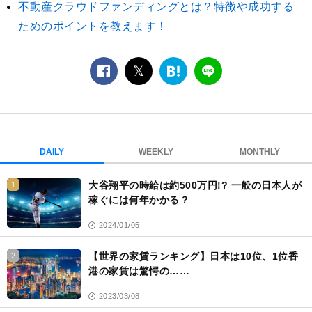
不動産クラウドファンディングとは？特徴や成功する
ためのポイントを教えます！
facebook
twitter
は
LINE
て
な
ブ
ッ
ク
DAILY
WEEKLY
MONTHLY
マ
ー
大谷翔平の時給は約500万円!? 一般の日本人が
1
ク
稼ぐには何年かかる？
2024/01/05
【世界の家賃ランキング】日本は10位、1位香
2
港の家賃は驚愕の……
2023/03/08