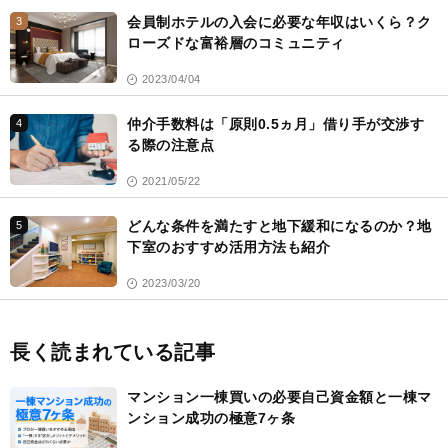
会員制ホテルの入会に必要な年収はいくら？ク
3
ローズドな富裕層のコミュニティ
2023/04/04
仲介手数料は「原則0.5ヵ月」借り手が交渉す
4
る際の注意点
2021/05/22
どんな条件を満たすと地下緩和になるのか？地
5
下室のおすすめ活用方法も紹介
2023/03/20
長く読まれている記事
マンション一棟買いの必要自己資金額と一棟マ
ンション成功の極意7ヶ条