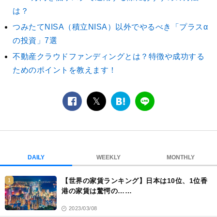
は？
つみたてNISA（積立NISA）以外でやるべき「プラスα
の投資」7選
不動産クラウドファンディングとは？特徴や成功する
ためのポイントを教えます！
facebook
twitter
は
LINE
て
な
ブ
ッ
ク
DAILY
WEEKLY
MONTHLY
マ
ー
【世界の家賃ランキング】日本は10位、1位香
1
ク
港の家賃は驚愕の……
2023/03/08