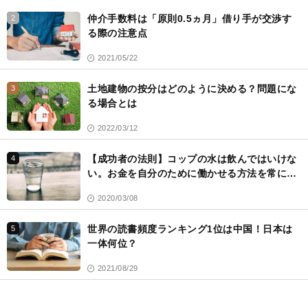
仲介手数料は「原則0.5ヵ月」借り手が交渉す
2
る際の注意点
2021/05/22
土地建物の按分はどのように決める？問題にな
3
る場合とは
2022/03/12
【成功者の法則】コップの水は飲んではいけな
4
い。お金を自分のために働かせる方法を常に考
える
2020/03/08
世界の読書頻度ランキング1位は中国！日本は
5
一体何位？
2021/08/29