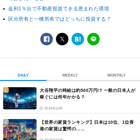
金利1％台で不動産投資できる恵まれた環境
区分所有と一棟所有ではどっちに投資する？
facebook
twitter
は
LINE
て
な
ブ
ッ
ク
DAILY
WEEKLY
MONTHLY
マ
ー
大谷翔平の時給は約500万円!? 一般の日本人が
1
ク
稼ぐには何年かかる？
2024/01/05
【世界の家賃ランキング】日本は10位、1位香
2
港の家賃は驚愕の……
2023/03/08