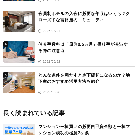
会員制ホテルの入会に必要な年収はいくら？ク
3
ローズドな富裕層のコミュニティ
2023/04/04
仲介手数料は「原則0.5ヵ月」借り手が交渉す
4
る際の注意点
2021/05/22
どんな条件を満たすと地下緩和になるのか？地
5
下室のおすすめ活用方法も紹介
2023/03/20
長く読まれている記事
マンション一棟買いの必要自己資金額と一棟マ
ンション成功の極意7ヶ条