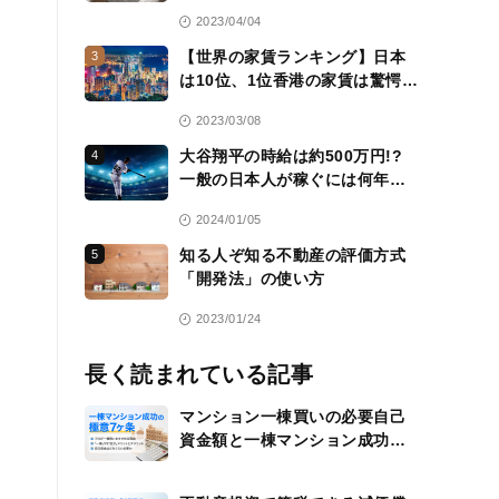
層のコミュニティ
2023/04/04
【世界の家賃ランキング】日本
3
は10位、1位香港の家賃は驚愕
の……
2023/03/08
大谷翔平の時給は約500万円!?
4
一般の日本人が稼ぐには何年か
かる？
2024/01/05
知る人ぞ知る不動産の評価方式
5
「開発法」の使い方
2023/01/24
長く読まれている記事
マンション一棟買いの必要自己
資金額と一棟マンション成功の
極意7ヶ条