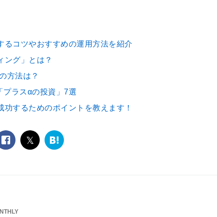
するコツやおすすめの運用方法を紹介
ィング」とは？
めの方法は？
「プラスαの投資」7選
成功するためのポイントを教えます！
facebook
twitter
は
て
な
ブ
ッ
ク
マ
ー
NTHLY