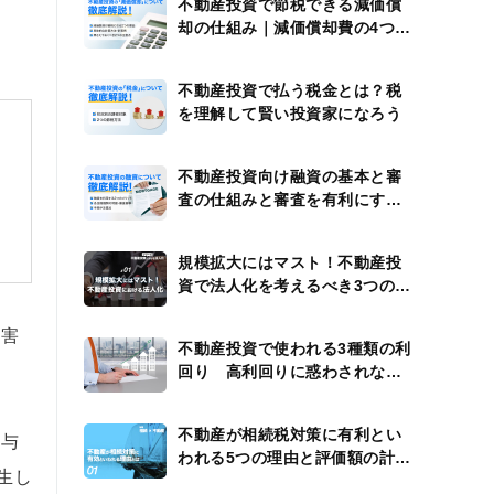
不動産投資で節税できる減価償
却の仕組み｜減価償却費の4つの
計算例
不動産投資で払う税金とは？税
を理解して賢い投資家になろう
不動産投資向け融資の基本と審
査の仕組みと審査を有利にする
方法
規模拡大にはマスト！不動産投
資で法人化を考えるべき3つのタ
イミング
水害
不動産投資で使われる3種類の利
回り 高利回りに惑わされない
ための注意点
不動産が相続税対策に有利とい
を与
われる5つの理由と評価額の計算
生し
方法