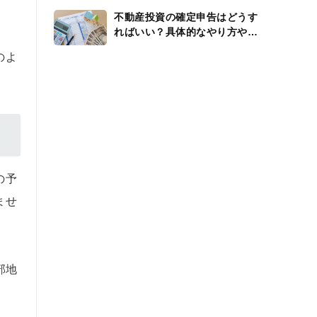
不動産投資の確定申告はどうす
ればいい？具体的なやり方や還
付金、経費を解説
のよ
の予
ませ
部地