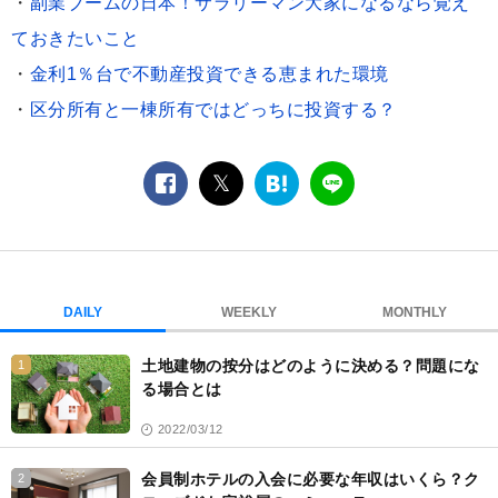
・
副業ブームの日本！サラリーマン大家になるなら覚え
ておきたいこと
・
金利1％台で不動産投資できる恵まれた環境
・
区分所有と一棟所有ではどっちに投資する？
facebook
twitter
は
LINE
て
な
ブ
ッ
ク
DAILY
WEEKLY
MONTHLY
マ
ー
土地建物の按分はどのように決める？問題にな
1
ク
る場合とは
2022/03/12
会員制ホテルの入会に必要な年収はいくら？ク
2