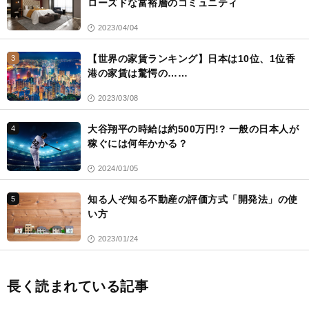
ローズドな富裕層のコミュニティ
2023/04/04
【世界の家賃ランキング】日本は10位、1位香
3
港の家賃は驚愕の……
2023/03/08
大谷翔平の時給は約500万円!? 一般の日本人が
4
稼ぐには何年かかる？
2024/01/05
知る人ぞ知る不動産の評価方式「開発法」の使
5
い方
2023/01/24
長く読まれている記事