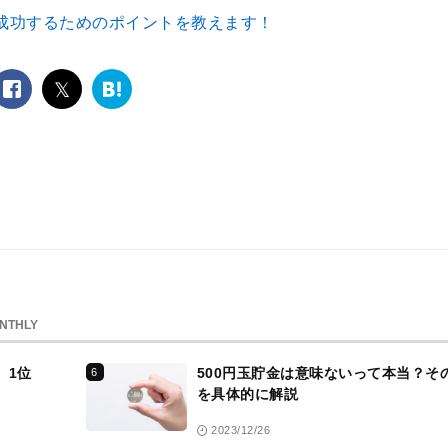
成功するためのポイントを教えます！
facebook
twitter
は
て
な
ブ
ッ
ク
マ
ー
ク
NTHLY
、1位
500円玉貯金は意味ないって本当？そ
6
を具体的に解説
2023/12/26