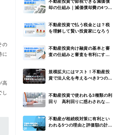
不動産投資で節税できる減価償
却の仕組み｜減価償却費の4つの
計算例
不動産投資で払う税金とは？税
を理解して賢い投資家になろう
その
不動産投資向け融資の基本と審
特に
査の仕組みと審査を有利にする
方法
規模拡大にはマスト！不動産投
資で法人化を考えるべき3つのタ
が高
イミング
でし
不動産投資で使われる3種類の利
回り 高利回りに惑わされない
ための注意点
不動産が相続税対策に有利とい
われる5つの理由と評価額の計算
方法