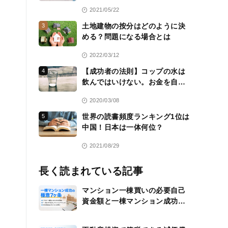
2021/05/22
土地建物の按分はどのように決
3
める？問題になる場合とは
2022/03/12
【成功者の法則】コップの水は
4
飲んではいけない。お金を自分
のために働かせる方法を常に考
2020/03/08
える
世界の読書頻度ランキング1位は
5
中国！日本は一体何位？
2021/08/29
長く読まれている記事
マンション一棟買いの必要自己
資金額と一棟マンション成功の
極意7ヶ条