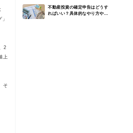
不動産投資の確定申告はどうす
は
ればいい？具体的なやり方や還
グ」
付金、経費を解説
、2
値上
、そ