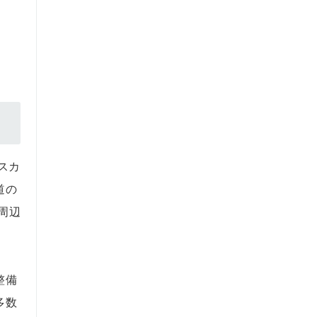
スカ
道の
周辺
整備
多数