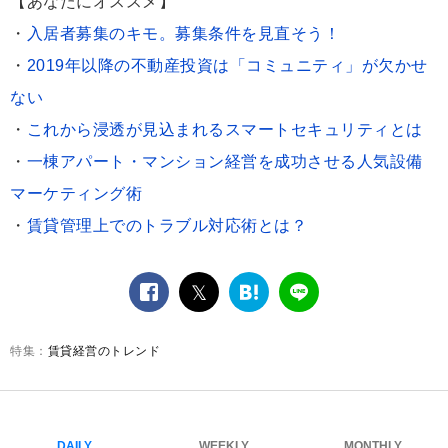
【あなたにオススメ】
・
入居者募集のキモ。募集条件を見直そう！
・
2019年以降の不動産投資は「コミュニティ」が欠かせ
ない
・
これから浸透が見込まれるスマートセキュリティとは
・
一棟アパート・マンション経営を成功させる人気設備
マーケティング術
・
賃貸管理上でのトラブル対応術とは？
facebook
twitter
は
LINE
て
な
賃貸経営のトレンド
ブ
ッ
ク
マ
ー
DAILY
WEEKLY
MONTHLY