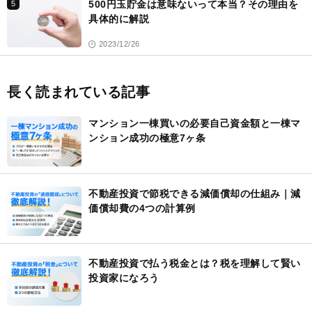
500円玉貯金は意味ないって本当？その理由を
5
具体的に解説
2023/12/26
長く読まれている記事
マンション一棟買いの必要自己資金額と一棟マ
ンション成功の極意7ヶ条
不動産投資で節税できる減価償却の仕組み｜減
価償却費の4つの計算例
不動産投資で払う税金とは？税を理解して賢い
投資家になろう