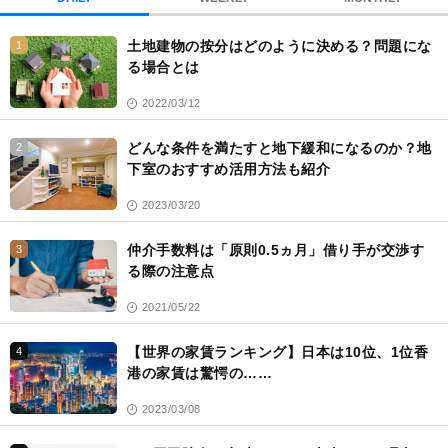
ク
土地建物の按分はどのように決める？問題にな
1
る場合とは
2022/03/12
どんな条件を満たすと地下緩和になるのか？地
2
下室のおすすめ活用方法も紹介
2023/03/20
仲介手数料は「原則0.5ヵ月」借り手が交渉す
3
る際の注意点
2021/05/22
【世界の家賃ランキング】日本は10位、1位香
4
港の家賃は驚愕の……
2023/03/08