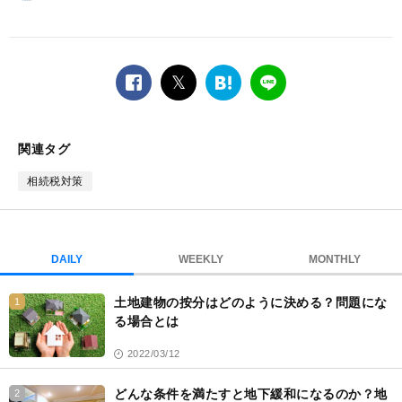
facebook
twitter
は
LINE
て
な
ブ
関連タグ
ッ
ク
相続税対策
マ
ー
ク
DAILY
WEEKLY
MONTHLY
土地建物の按分はどのように決める？問題にな
1
る場合とは
2022/03/12
どんな条件を満たすと地下緩和になるのか？地
2