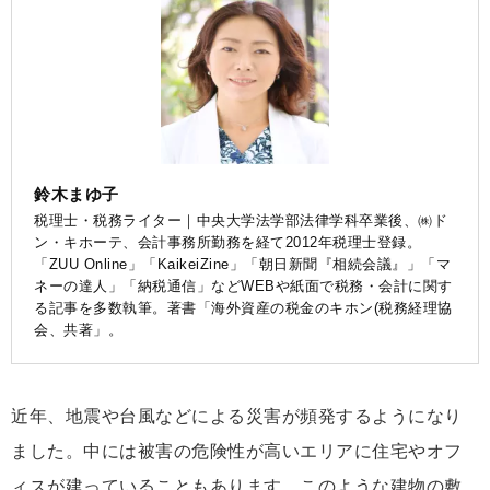
鈴木まゆ子
税理士・税務ライター｜中央大学法学部法律学科卒業後、㈱ド
ン・キホーテ、会計事務所勤務を経て2012年税理士登録。
「ZUU Online」「KaikeiZine」「朝日新聞『相続会議』」「マ
ネーの達人」「納税通信」などWEBや紙面で税務・会計に関す
る記事を多数執筆。著書「海外資産の税金のキホン(税務経理協
会、共著」。
近年、地震や台風などによる災害が頻発するようになり
ました。中には被害の危険性が高いエリアに住宅やオフ
ィスが建っていることもあります。このような建物の敷