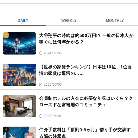
ブ
ッ
ク
DAILY
WEEKLY
MONTHLY
マ
ー
大谷翔平の時給は約500万円!? 一般の日本人が
1
ク
稼ぐには何年かかる？
2024/01/05
【世界の家賃ランキング】日本は10位、1位香
2
港の家賃は驚愕の……
2023/03/08
会員制ホテルの入会に必要な年収はいくら？ク
3
ローズドな富裕層のコミュニティ
2023/04/04
仲介手数料は「原則0.5ヵ月」借り手が交渉す
4
る際の注意点