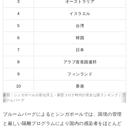
3
オーストラリア
4
イスラエル
5
台湾
6
韓国
7
日本
8
アラブ首長国連邦
9
フィンランド
10
香港
参照：シンガポールが首位浮上－新型コロナ時代の安全な国ランキング｜ブ
ルームバーグ
ブルームバーグによるとシンガポールでは、国境の管理
と厳しい隔離プログラムにより国内の感染者をほとんど