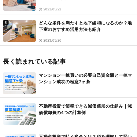
2021/05/22
どんな条件を満たすと地下緩和になるのか？地
5
下室のおすすめ活用方法も紹介
2023/03/20
長く読まれている記事
マンション一棟買いの必要自己資金額と一棟マ
ンション成功の極意7ヶ条
不動産投資で節税できる減価償却の仕組み｜減
価償却費の4つの計算例
不動産投資で払う税金とは？税を理解して賢い