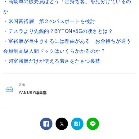
・
高級車の販売員はどう「金持ち客」を見分けているの
か
・
米国富裕層 第２のパスポートを検討
・
テスラより先鋭的？BYTON×5Gの凄さとは？
・
富裕層が長生きするには理由がある お金持ちが通う
会員制高級人間ドックはいくらかかるのか？
・
超富裕層だけが使える若さをたもつ裏技
著者
YANUSY編集部
facebook
twitter
は
LINE
て
な