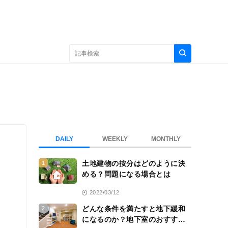
DAILY
WEEKLY
MONTHLY
土地建物の按分はどのように決
1
める？問題になる場合とは
2022/03/12
どんな条件を満たすと地下緩和
2
になるのか？地下室のおすすめ