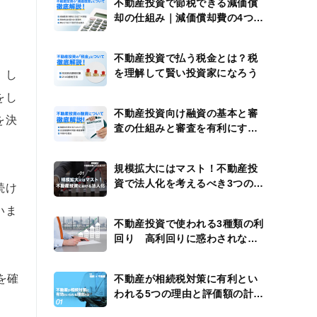
不動産投資で節税できる減価償
却の仕組み｜減価償却費の4つの
計算例
不動産投資で払う税金とは？税
を理解して賢い投資家になろう
。し
をし
不動産投資向け融資の基本と審
を決
査の仕組みと審査を有利にする
方法
規模拡大にはマスト！不動産投
資で法人化を考えるべき3つのタ
続け
イミング
いま
不動産投資で使われる3種類の利
回り 高利回りに惑わされない
ための注意点
を確
不動産が相続税対策に有利とい
われる5つの理由と評価額の計算
方法