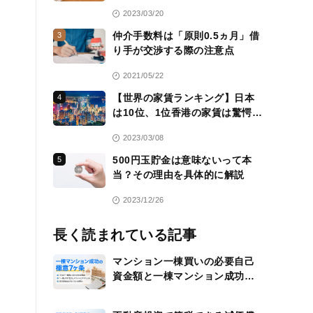
活用方法も紹介
2023/03/20
仲介手数料は「原則0.5ヵ月」借
3
り手が交渉する際の注意点
2021/05/22
【世界の家賃ランキング】日本
4
は10位、1位香港の家賃は驚愕
の……
2023/03/08
500円玉貯金は意味ないって本
5
当？その理由を具体的に解説
2023/12/26
長く読まれている記事
マンション一棟買いの必要自己
資金額と一棟マンション成功の
極意7ヶ条