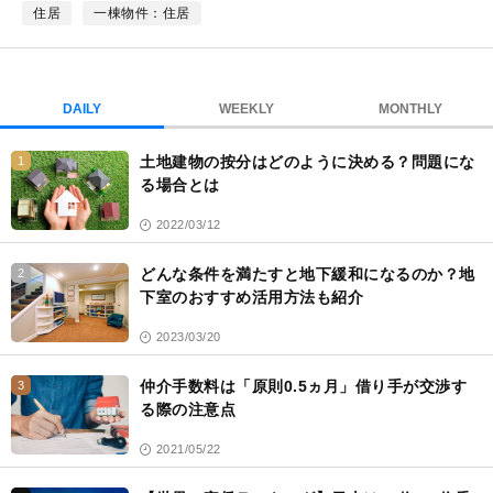
ク
住居
一棟物件：住居
マ
ー
ク
DAILY
WEEKLY
MONTHLY
土地建物の按分はどのように決める？問題にな
1
る場合とは
2022/03/12
どんな条件を満たすと地下緩和になるのか？地
2
下室のおすすめ活用方法も紹介
2023/03/20
仲介手数料は「原則0.5ヵ月」借り手が交渉す
3
る際の注意点
2021/05/22