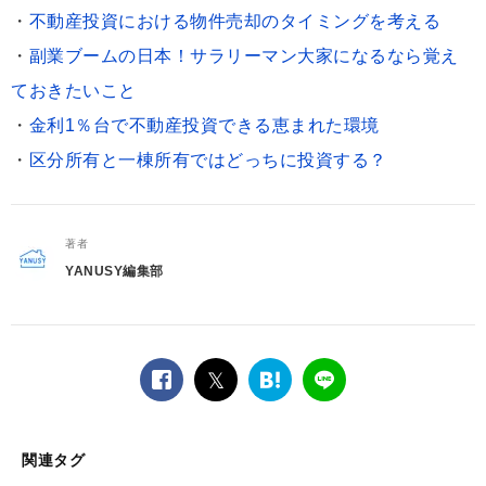
・
不動産投資における物件売却のタイミングを考える
・
副業ブームの日本！サラリーマン大家になるなら覚え
ておきたいこと
・
金利1％台で不動産投資できる恵まれた環境
・
区分所有と一棟所有ではどっちに投資する？
著者
YANUSY編集部
facebook
twitter
は
LINE
て
な
ブ
関連タグ
ッ