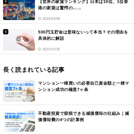
【世界の家賃ランキング】日本は10位、1位香
4
港の家賃は驚愕の……
2023/03/08
500円玉貯金は意味ないって本当？その理由を
5
具体的に解説
2023/12/26
長く読まれている記事
マンション一棟買いの必要自己資金額と一棟マ
ンション成功の極意7ヶ条
不動産投資で節税できる減価償却の仕組み｜減
価償却費の4つの計算例