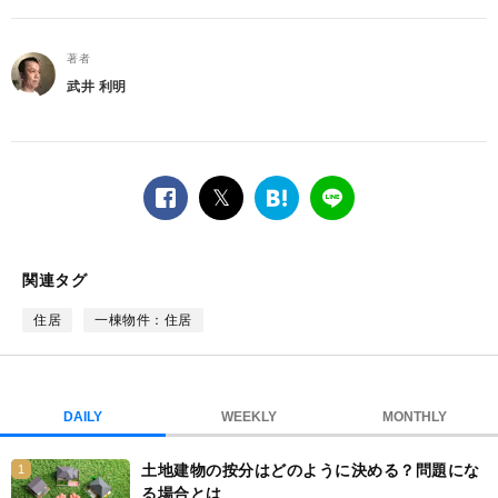
著者
武井 利明
facebook
twitter
は
LINE
て
な
ブ
関連タグ
ッ
ク
住居
一棟物件：住居
マ
ー
ク
DAILY
WEEKLY
MONTHLY
土地建物の按分はどのように決める？問題にな
1
る場合とは