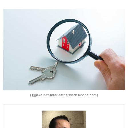
(画像=alexander-raths/stock.adobe.com)