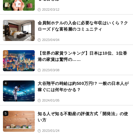
2022/03/12
会員制ホテルの入会に必要な年収はいくら？ク
2
ローズドな富裕層のコミュニティ
2023/04/04
【世界の家賃ランキング】日本は10位、1位香
3
港の家賃は驚愕の……
2023/03/08
大谷翔平の時給は約500万円!? 一般の日本人が
4
稼ぐには何年かかる？
2024/01/05
知る人ぞ知る不動産の評価方式「開発法」の使
5
い方
2023/01/24