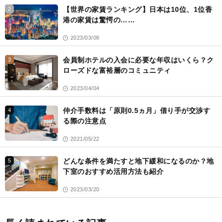
【世界の家賃ランキング】日本は10位、1位香
2
港の家賃は驚愕の……
2023/03/08
会員制ホテルの入会に必要な年収はいくら？ク
3
ローズドな富裕層のコミュニティ
2023/04/04
仲介手数料は「原則0.5ヵ月」借り手が交渉す
4
る際の注意点
2021/05/22
どんな条件を満たすと地下緩和になるのか？地
5
下室のおすすめ活用方法も紹介
2023/03/20