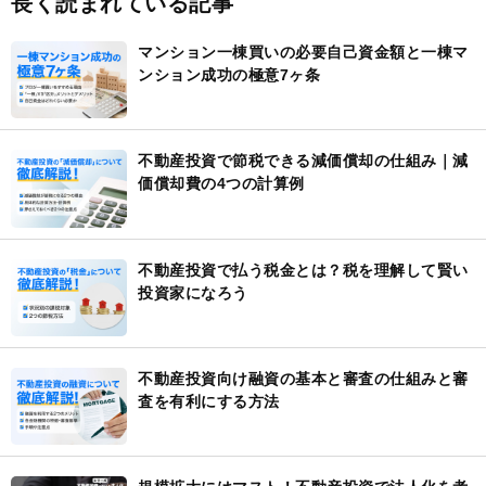
長く読まれている記事
マンション一棟買いの必要自己資金額と一棟マ
ンション成功の極意7ヶ条
不動産投資で節税できる減価償却の仕組み｜減
価償却費の4つの計算例
不動産投資で払う税金とは？税を理解して賢い
投資家になろう
不動産投資向け融資の基本と審査の仕組みと審
査を有利にする方法