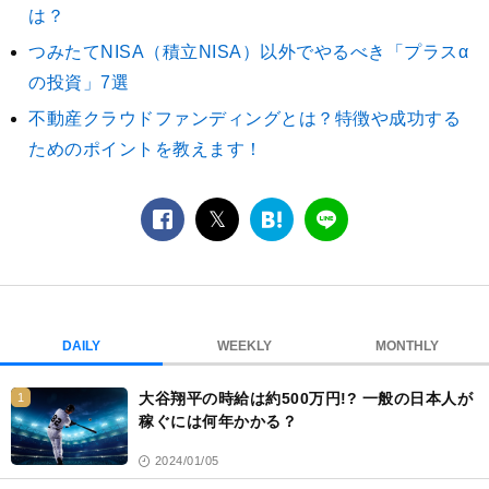
は？
つみたてNISA（積立NISA）以外でやるべき「プラスα
の投資」7選
不動産クラウドファンディングとは？特徴や成功する
ためのポイントを教えます！
facebook
twitter
は
LINE
て
な
ブ
ッ
ク
DAILY
WEEKLY
MONTHLY
マ
ー
大谷翔平の時給は約500万円!? 一般の日本人が
1
ク
稼ぐには何年かかる？
2024/01/05