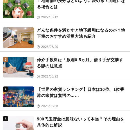
土地建物の按分はどのように決める？問題にな
1
ク
る場合とは
2022/03/12
どんな条件を満たすと地下緩和になるのか？地
2
下室のおすすめ活用方法も紹介
2023/03/20
仲介手数料は「原則0.5ヵ月」借り手が交渉す
3
る際の注意点
2021/05/22
【世界の家賃ランキング】日本は10位、1位香
4
港の家賃は驚愕の……
2023/03/08
500円玉貯金は意味ないって本当？その理由を
5
具体的に解説