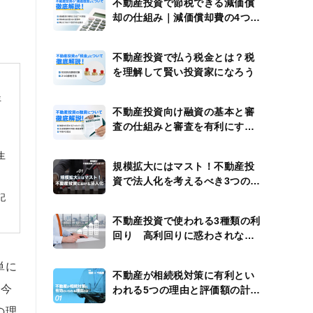
不動産投資で節税できる減価償
却の仕組み｜減価償却費の4つの
計算例
不動産投資で払う税金とは？税
を理解して賢い投資家になろう
年
不動産投資向け融資の基本と審
査の仕組みと審査を有利にする
方法
生
規模拡大にはマスト！不動産投
資で法人化を考えるべき3つのタ
イミング
記
不動産投資で使われる3種類の利
回り 高利回りに惑わされない
ための注意点
単に
不動産が相続税対策に有利とい
し今
われる5つの理由と評価額の計算
方法
の理