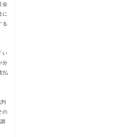
証会
社に
する
「い
が分
支払
裁判
その
論調