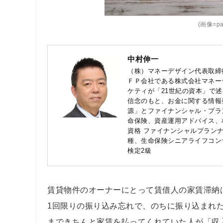
(画像=pat
中村伸一
（株）マネーデザイン代表取締
ＦＰ会社である株式会社マネー
ケティが「21世紀の資本」で
信念のもと、お金に関する情報
源」とファイナンシャル・プラ
命保険、資産運用アドバイス、
資格 ファイナンシャルプランナ
種、生命保険シニアライフコン
検定2級
賃貸物件のオーナーにとって賃借人の家賃滞納
1回限りの振り込み忘れで、のちに振り込まれ
まできちんと家賃を払ってくれていた人が「収