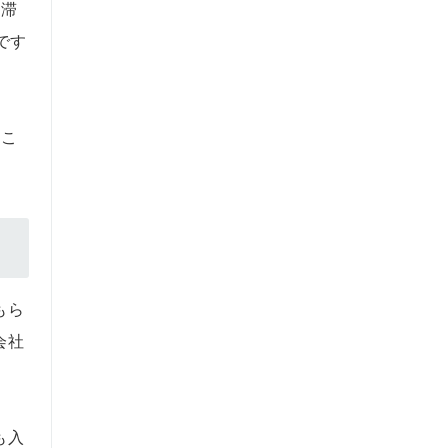
。滞
です
むこ
もら
会社
も入