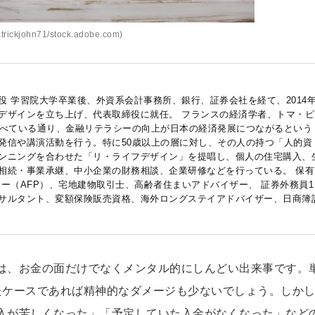
rickjohn71/stock.adobe.com)
役 学習院大学卒業後、外資系会計事務所、銀行、証券会社を経て、2014
デザインを立ち上げ、代表取締役に就任。 フランスの経済学者、トマ・ピ
述べている通り、金融リテラシーの向上が日本の経済発展につながるという
発信や講演活動を行う。特に50歳以上の層に対し、その人の持つ「人的資
ンニングを合わせた「リ・ライフデザイン」を提唱し、個人の住宅購入、
相続・事業承継、中小企業の財務相談、企業研修などを行っている。 保有
ー（AFP）、宅地建物取引士、高齢者住まいアドバイザー、 証券外務員1
サルタント、変額保険販売資格、海外ロングステイアドバイザー、日商簿
は、お金の面だけでなくメンタル的にしんどい出来事です。
たケースであれば精神的なダメージも少ないでしょう。しか
入が苦しくなった」「予定していた入金がなくなった」など