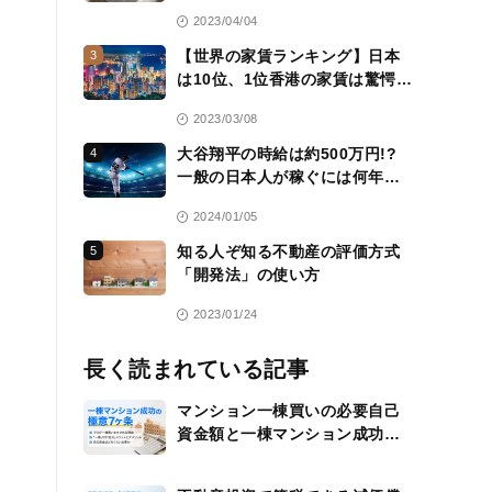
層のコミュニティ
2023/04/04
【世界の家賃ランキング】日本
3
は10位、1位香港の家賃は驚愕
の……
2023/03/08
大谷翔平の時給は約500万円!?
4
一般の日本人が稼ぐには何年か
かる？
2024/01/05
知る人ぞ知る不動産の評価方式
5
「開発法」の使い方
2023/01/24
長く読まれている記事
マンション一棟買いの必要自己
資金額と一棟マンション成功の
極意7ヶ条