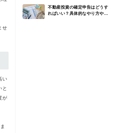
不動産投資の確定申告はどうす
ればいい？具体的なやり方や還
付金、経費を解説
ませ
高い
いと
度が
。ま