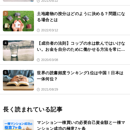
2021/05/22
土地建物の按分はどのように決める？問題にな
3
る場合とは
2022/03/12
【成功者の法則】コップの水は飲んではいけな
4
い。お金を自分のために働かせる方法を常に考
える
2020/03/08
世界の読書頻度ランキング1位は中国！日本は
5
一体何位？
2021/08/29
長く読まれている記事
マンション一棟買いの必要自己資金額と一棟マ
ンション成功の極意7ヶ条