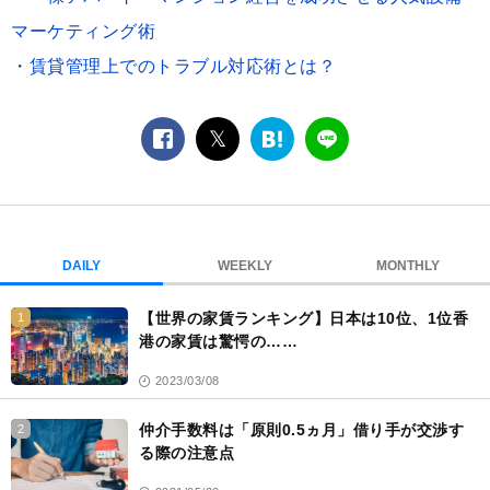
マーケティング術
・
賃貸管理上でのトラブル対応術とは？
facebook
twitter
は
LINE
て
な
ブ
ッ
ク
DAILY
WEEKLY
MONTHLY
マ
ー
【世界の家賃ランキング】日本は10位、1位香
1
ク
港の家賃は驚愕の……
2023/03/08
仲介手数料は「原則0.5ヵ月」借り手が交渉す
2
る際の注意点