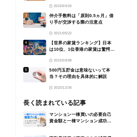
活用方法も紹介
2023/03/20
仲介手数料は「原則0.5ヵ月」借
3
り手が交渉する際の注意点
2021/05/22
【世界の家賃ランキング】日本
4
は10位、1位香港の家賃は驚愕
の……
2023/03/08
500円玉貯金は意味ないって本
5
当？その理由を具体的に解説
2023/12/26
長く読まれている記事
マンション一棟買いの必要自己
資金額と一棟マンション成功の
極意7ヶ条