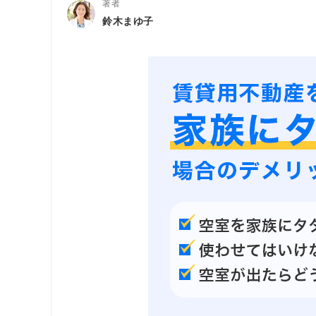
著者
鈴木まゆ子