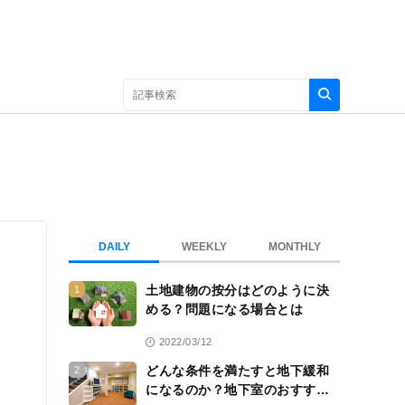
DAILY
WEEKLY
MONTHLY
土地建物の按分はどのように決
1
める？問題になる場合とは
2022/03/12
どんな条件を満たすと地下緩和
2
になるのか？地下室のおすすめ