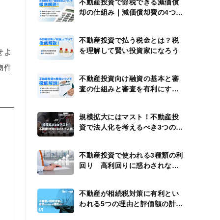
不動産投資で節税できる減価償
却の仕組み｜減価償却費の4つの
計算例
不動産投資で払う税金とは？税
を理解して賢い投資家になろう
せよ
物件
不動産投資向け融資の基本と審
査の仕組みと審査を有利にする
方法
規模拡大にはマスト！不動産投
資で法人化を考えるべき3つのタ
イミング
不動産投資で使われる3種類の利
回り 高利回りに惑わされない
ための注意点
不動産が相続税対策に有利とい
われる5つの理由と評価額の計算
方法