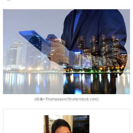
(画像=Thampapon/Shutterstock.com)