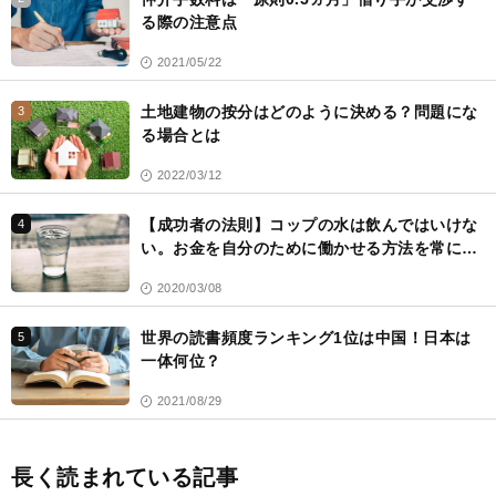
る際の注意点
2021/05/22
土地建物の按分はどのように決める？問題にな
3
る場合とは
2022/03/12
【成功者の法則】コップの水は飲んではいけな
4
い。お金を自分のために働かせる方法を常に考
える
2020/03/08
世界の読書頻度ランキング1位は中国！日本は
5
一体何位？
2021/08/29
長く読まれている記事