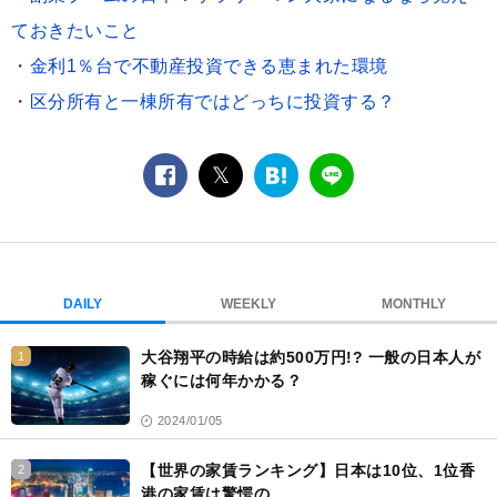
ておきたいこと
・
金利1％台で不動産投資できる恵まれた環境
・
区分所有と一棟所有ではどっちに投資する？
facebook
twitter
は
LINE
て
な
ブ
ッ
ク
DAILY
WEEKLY
MONTHLY
マ
ー
大谷翔平の時給は約500万円!? 一般の日本人が
1
ク
稼ぐには何年かかる？
2024/01/05
【世界の家賃ランキング】日本は10位、1位香
2
港の家賃は驚愕の……