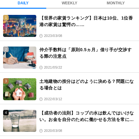
DAILY
WEEKLY
MONTHLY
【世界の家賃ランキング】日本は10位、1位香
1
港の家賃は驚愕の……
2023/03/08
仲介手数料は「原則0.5ヵ月」借り手が交渉す
2
る際の注意点
2021/05/22
土地建物の按分はどのように決める？問題にな
3
る場合とは
2022/03/12
【成功者の法則】コップの水は飲んではいけな
4
い。お金を自分のために働かせる方法を常に考
える
2020/03/08