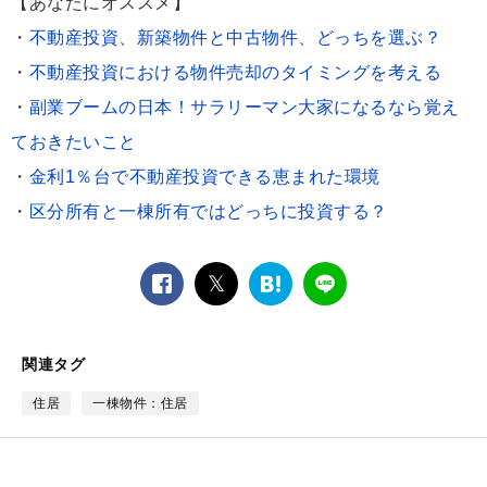
【あなたにオススメ】
・
不動産投資、新築物件と中古物件、どっちを選ぶ？
・
不動産投資における物件売却のタイミングを考える
・
副業ブームの日本！サラリーマン大家になるなら覚え
ておきたいこと
・
金利1％台で不動産投資できる恵まれた環境
・
区分所有と一棟所有ではどっちに投資する？
facebook
twitter
は
LINE
て
な
ブ
関連タグ
ッ
ク
住居
一棟物件：住居
マ
ー
ク