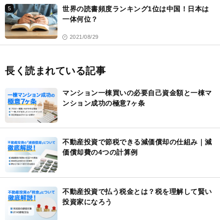
世界の読書頻度ランキング1位は中国！日本は
5
一体何位？
2021/08/29
長く読まれている記事
マンション一棟買いの必要自己資金額と一棟マ
ンション成功の極意7ヶ条
不動産投資で節税できる減価償却の仕組み｜減
価償却費の4つの計算例
不動産投資で払う税金とは？税を理解して賢い
投資家になろう