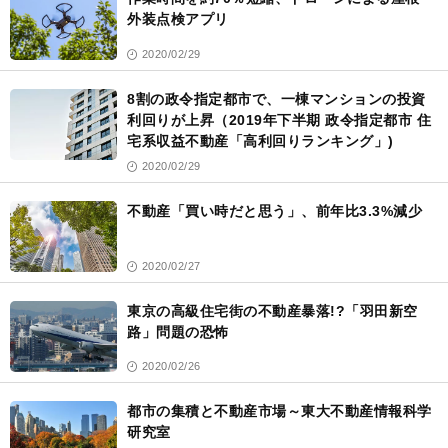
外装点検アプリ
2020/02/29
8割の政令指定都市で、一棟マンションの投資
利回りが上昇（2019年下半期 政令指定都市 住
宅系収益不動産「高利回りランキング」)
2020/02/29
不動産「買い時だと思う」、前年比3.3%減少
2020/02/27
東京の高級住宅街の不動産暴落!?「羽田新空
路」問題の恐怖
2020/02/26
都市の集積と不動産市場～東大不動産情報科学
研究室