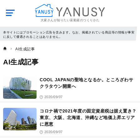
大家さんが知りたい富動産のつくりかた
YANUSY
本サイトにはプロモーション広告を含みます。なお、掲載されている商品等の情報が事実
に反して優遇されることはありません。
AI生成記事
AI生成記事
記
事
COOL JAPANの聖地となるか。ところざわサ
一
覧
クラタウン開業へ
2020/09/07
コロナ禍で2021年度の固定資産税は据え置き？
東京、大阪、北海道、沖縄など地価上昇エリア
に恩恵
2020/09/07