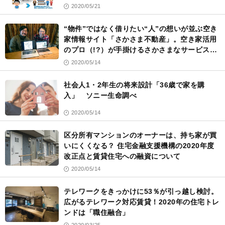
2020/05/21
“物件”ではなく借りたい“人”の想いが並ぶ空き
家情報サイト「さかさま不動産」。空き家活用
のプロ（!?）が手掛けるさかさまなサービスが
始動した
2020/05/14
社会人1・2年生の将来設計「36歳で家を購
入」 ソニー生命調べ
2020/05/14
区分所有マンションのオーナーは、持ち家が買
いにくくなる？ 住宅金融支援機構の2020年度
改正点と賃貸住宅への融資について
2020/05/14
テレワークをきっかけに53％が引っ越し検討。
広がるテレワーク対応賃貸！2020年の住宅トレ
ンドは「職住融合」
2020/03/25